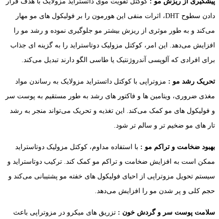
پیشگیری از ریزش مو :
کوکتل تقویت موی داتستراید مزولایک با هدف قرار
دادن سطوح DHT، اثرات منفی این هورمون را بر فولیکول های مو مهار
می‌کند و به طور موثری از ریزش بیشتر مو جلوگیری نموده و رشد مو را
افزایش می‌دهد. این امر، کوکتل مزولیک دوتاستراید را به گزینه ای جذاب
برای افرادی که آلوپسی آندروژنتیک یا طاسی الگو دارند تبدیل می‌کند.
تحریک رشد مو :
مزوتراپی با کوکتل داتستراید مزولایک به رساندن مواد
مغذی ضروری، ویتامین ها و فاکتور های رشد به طور مستقیم به پوست سر
و فولیکول های مو کمک می‌کند. این تغذیه و تحریک می‌تواند منجر به رشد
تار های مو ضخیم تر و سالم تر شود.
بهبود ضخامت و تراکم مو :
با استفاده مداوم، کوکتل مزولیک دوتاستراید
ممکن است به افزایش ضخامت و تراکم مو کمک کند. ترکیب دوتاستراید و
سیستم تحویل مزوتراپی از احیای فولیکول های خفته مو پشتیبانی می‌کند و
حجم کلی و پر شدن مو را افزایش می‌دهد.
سلامت پوست سر و گردش خون :
تزریق‌ های میکرو در مزوتراپی باعث