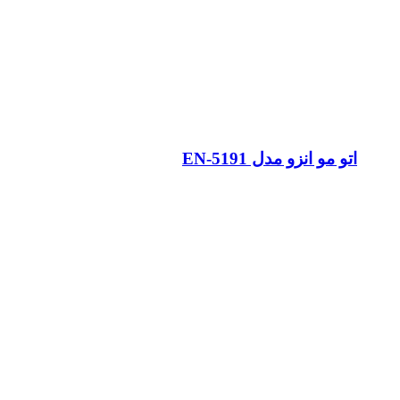
اتو مو انزو مدل EN-5191