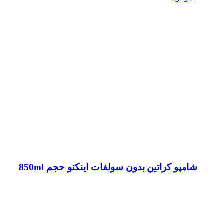
شامپو کراتین بدون سولفات اینکتو حجم 850ml