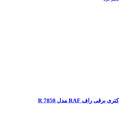
کتری برقی راف RAF مدل R 7850