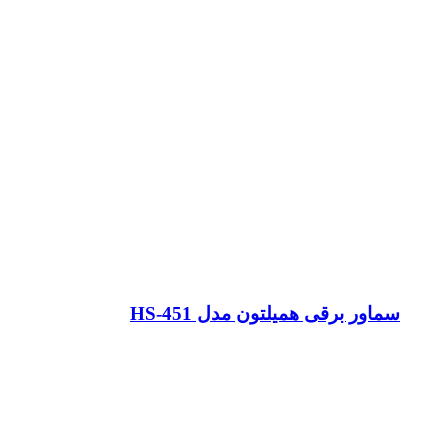
سماور برقی همیلتون مدل HS-451