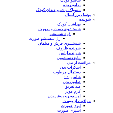
شامپو کودک
صابون بچه
مسواک و خمیر دندان کودک
پوشک بزرگسال
شوینده
بهداشت کودک
شستشوی دست و صورت
فوم شستشو
ژل شستشو صورت
شستشوی فرش و مبلمان
شوینده ظروف
شوینده لباس
مایع دستشویی
مراقبت از بدن
اسکراب بدن
دستمال مرطوب
شامپو بدن
صابون بدن
ضد تعریق
کرم موبر
لوسیون و روغن بدن
مراقبت از پوست
اتوی صورت
اسپری صورت