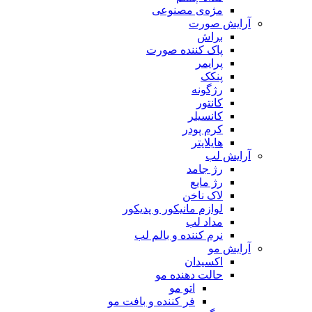
مژه‌‌ی مصنوعی
آرایش صورت
براش
پاک کننده صورت
پرایمر
پنکک
رژگونه
کانتور
کانسیلر
کرم پودر
هایلایتر
آرایش لب
رژ جامد
رژ مایع
لاک ناخن
لوازم مانیکور و پدیکور
مداد لب
نرم کننده و بالم لب
آرایش مو
اکسیدان
حالت دهنده مو
اتو مو
فر کننده و بافت مو