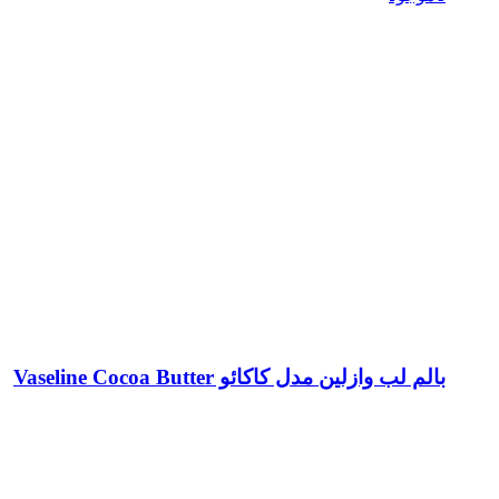
بالم لب وازلین مدل کاکائو Vaseline Cocoa Butter