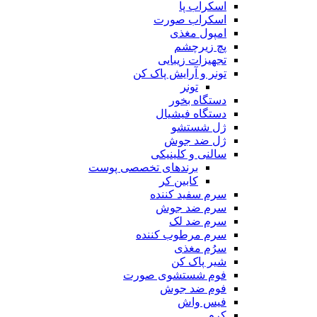
اسکراب پا
اسکراب صورت
امپول مغذی
پچ زیرچشم
تجهیزات زیبایی
تونر و آرایش پاک کن
تونر
دستگاه بخور
دستگاه فیشیال
ژل شستشو
ژل ضد جوش
سالنی و کلینیکی
برندهای تخصصی پوست
کابین کر
سرم سفید کننده
سرم ضد جوش
سرم ضد لک
سرم مرطوب کننده
سرُم مغذی
شیر پاک کن
فوم شستشوی صورت
فوم ضد جوش
فیس واش
کرم