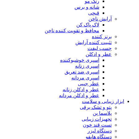
رنگ مو
شانه و برس
قیچی
آرایش ناخن
لاک پاک کن
محافظ و تقویت کننده ناخن
برنز کننده
تثبیت کننده آرایش
چسب لیفت
عطر و ادکلن
اسپری خوشبوکننده
اسپری زنانه
اسپری ضد تعریق
اسپری مردانه
عطر جیبی
عطر و ادکلن زنانه
عطر و ادکلن مردانه
ابزار زیبایی و سلامت
پتو و تشک برقی
پلاسما پن
تجهیزات زیبایی
تست قند خون
دستگاه لیزر
دستگاه هایفو