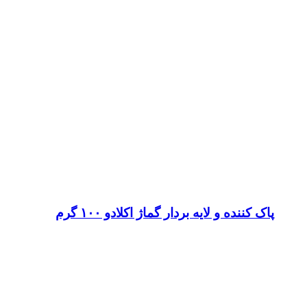
پاک کننده و لایه بردار گماژ اکلادو ۱۰۰ گرم