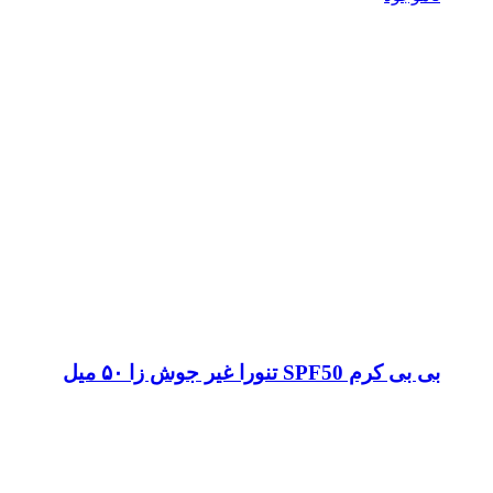
بی بی کرم SPF50 تنورا غیر جوش زا ۵۰ میل