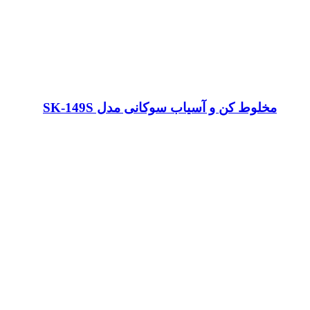
مخلوط کن و آسیاب سوکانی مدل SK-149S