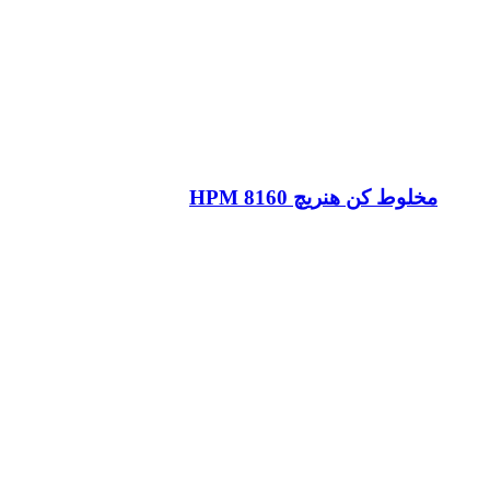
مخلوط کن هنریچ HPM 8160