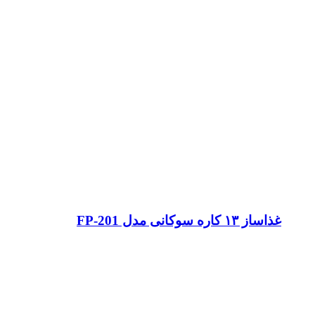
غذاساز ۱۳ کاره سوکانی مدل FP-201