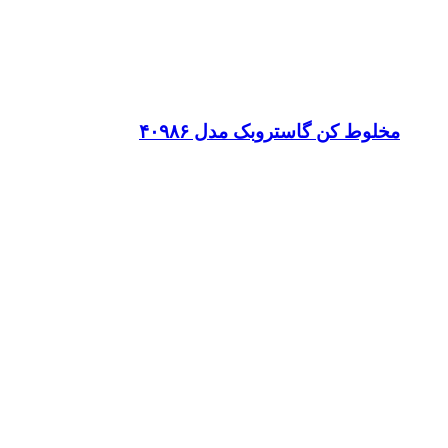
مخلوط کن گاستروبک مدل ۴۰۹۸۶