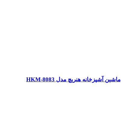
ماشین آشپزخانه هنریچ مدل HKM-8083