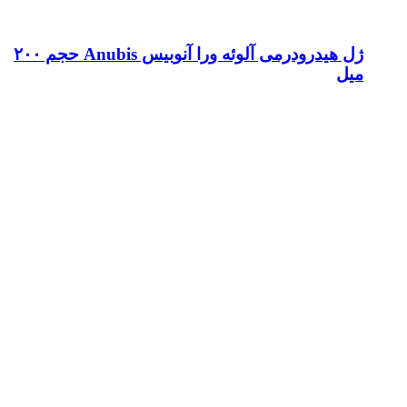
ژل هیدرودرمی آلوئه ورا آنوبیس Anubis حجم ۲۰۰
میل