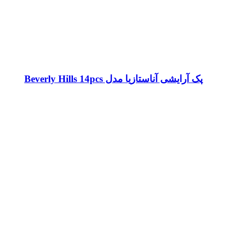
پک آرایشی آناستازیا مدل Beverly Hills 14pcs