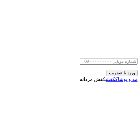
مد و پوشاک
کفش
کفش مردانه