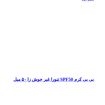
بی بی کرم SPF50 تنورا غیر جوش زا ۵۰ میل