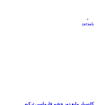
ناموجود
کانسیلر مایع دور چشم فارماسی ترکیه