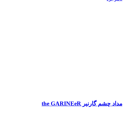
مداد چشم گارنیر the GARINEeR