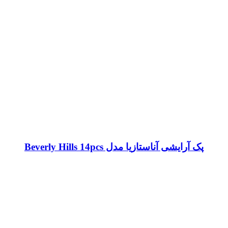
پک آرایشی آناستازیا مدل Beverly Hills 14pcs