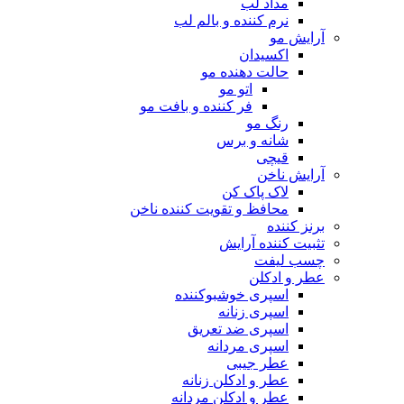
مداد لب
نرم کننده و بالم لب
آرایش مو
اکسیدان
حالت دهنده مو
اتو مو
فر کننده و بافت مو
رنگ مو
شانه و برس
قیچی
آرایش ناخن
لاک پاک کن
محافظ و تقویت کننده ناخن
برنز کننده
تثبیت کننده آرایش
چسب لیفت
عطر و ادکلن
اسپری خوشبوکننده
اسپری زنانه
اسپری ضد تعریق
اسپری مردانه
عطر جیبی
عطر و ادکلن زنانه
عطر و ادکلن مردانه