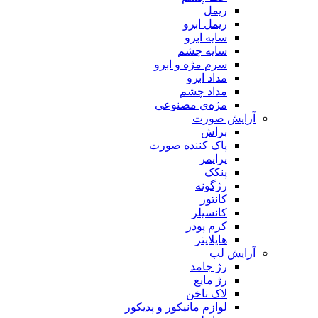
ریمل
ریمل ابرو
سایه ابرو
سایه چشم
سرم مژه و ابرو
مداد ابرو
مداد چشم
مژه‌‌ی مصنوعی
آرایش صورت
براش
پاک کننده صورت
پرایمر
پنکک
رژگونه
کانتور
کانسیلر
کرم پودر
هایلایتر
آرایش لب
رژ جامد
رژ مایع
لاک ناخن
لوازم مانیکور و پدیکور