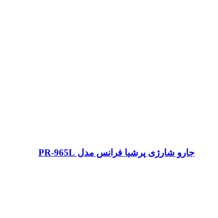
جارو شارژی پرشیا فرانس مدل PR-965L