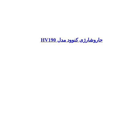
جاروشارژی کنوود مدل HV190