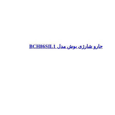
جارو شارژی بوش مدل BCH86SIL1