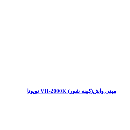
مینی واش(کهنه شور) VH-2000K تویوتا