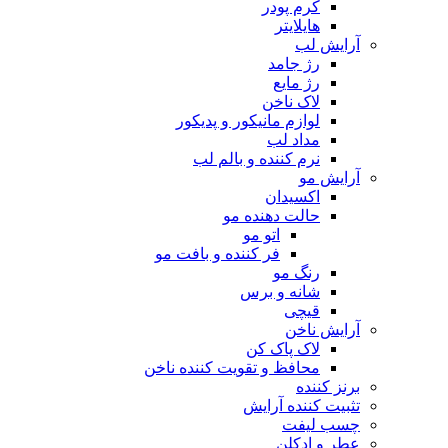
کرم پودر
هایلایتر
آرایش لب
رژ جامد
رژ مایع
لاک ناخن
لوازم مانیکور و پدیکور
مداد لب
نرم کننده و بالم لب
آرایش مو
اکسیدان
حالت دهنده مو
اتو مو
فر کننده و بافت مو
رنگ مو
شانه و برس
قیچی
آرایش ناخن
لاک پاک کن
محافظ و تقویت کننده ناخن
برنز کننده
تثبیت کننده آرایش
چسب لیفت
عطر و ادکلن