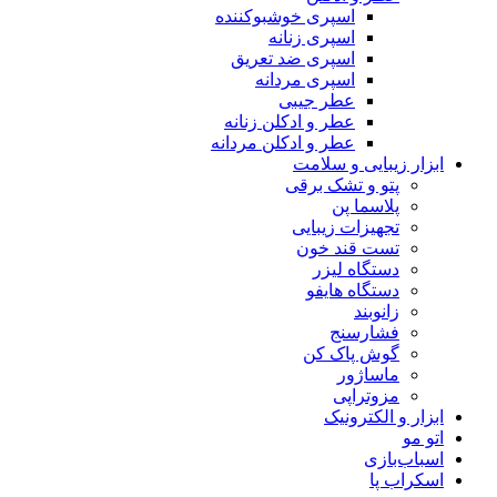
اسپری خوشبوکننده
اسپری زنانه
اسپری ضد تعریق
اسپری مردانه
عطر جیبی
عطر و ادکلن زنانه
عطر و ادکلن مردانه
ابزار زیبایی و سلامت
پتو و تشک برقی
پلاسما پن
تجهیزات زیبایی
تست قند خون
دستگاه لیزر
دستگاه هایفو
زانوبند
فشارسنج
گوش پاک کن
ماساژور
مزوتراپی
ابزار و الکترونیک
اتو مو
اسباب‌بازی
اسکراب پا