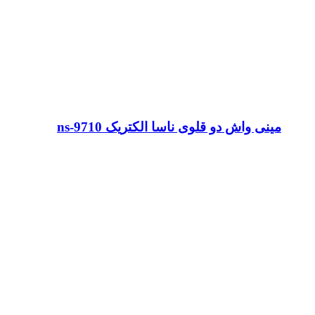
مینی واش دو قلوی ناسا الکتریک ns-9710