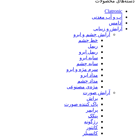
دسته‌های محصولات
Clatronic
آب و آب معدنی
آدامس
آرایش و زیبایی
آرایش چشم و ابرو
خط چشم
ریمل
ریمل ابرو
سایه ابرو
سایه چشم
سرم مژه و ابرو
مداد ابرو
مداد چشم
مژه‌‌ی مصنوعی
آرایش صورت
براش
پاک کننده صورت
پرایمر
پنکک
رژگونه
کانتور
کانسیلر