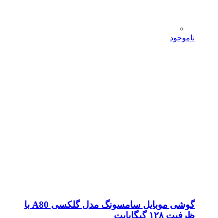
ناموجود
گوشی موبایل سامسونگ مدل گلکسی A80 با
ظرفیت ۱۲۸ گیگابایت