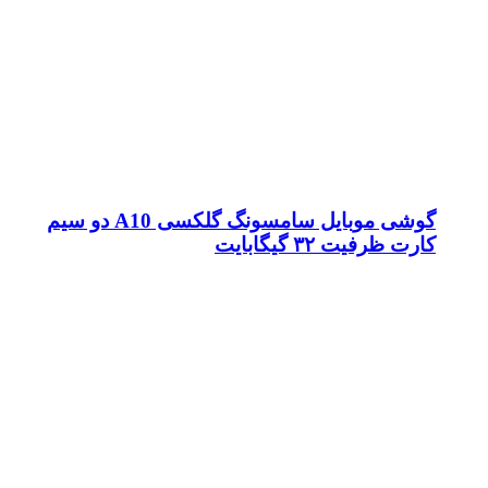
گوشی موبايل سامسونگ گلکسی A10 دو سیم
کارت ظرفیت ۳۲ گیگابایت