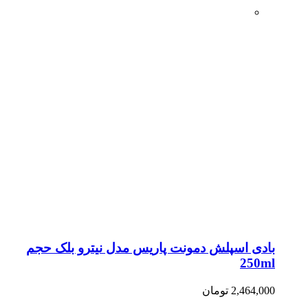
بادی اسپلش دمونت پاریس مدل نیترو بلک حجم
250ml
2,464,000
تومان