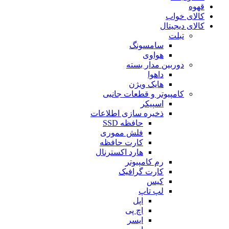
قهوه
کالای خواب
کالای دیجیتال
تبلت
سامسونگ
هواوی
دوربین مدار بسته
داهوا
هایک ویژن
کامپیوتر و قطعات جانبی
اسپیکر
ذخیره سازی اطلاعات
حافظه SSD
فلش مموری
کارت حافظه
هارد اکسترنال
رم کامپیوتر
کارت گرافیک
کیس
لپ تاپ
اپل
اچ پی
ایسر