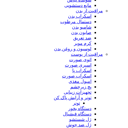
مایع دستشویی
مراقبت از بدن
اسکراب بدن
دستمال مرطوب
شامپو بدن
صابون بدن
ضد تعریق
کرم موبر
لوسیون و روغن بدن
مراقبت از پوست
اتوی صورت
اسپری صورت
اسکراب پا
اسکراب صورت
امپول مغذی
پچ زیرچشم
تجهیزات زیبایی
تونر و آرایش پاک کن
تونر
دستگاه بخور
دستگاه فیشیال
ژل شستشو
ژل ضد جوش