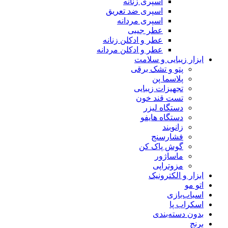
اسپری زنانه
اسپری ضد تعریق
اسپری مردانه
عطر جیبی
عطر و ادکلن زنانه
عطر و ادکلن مردانه
ابزار زیبایی و سلامت
پتو و تشک برقی
پلاسما پن
تجهیزات زیبایی
تست قند خون
دستگاه لیزر
دستگاه هایفو
زانوبند
فشارسنج
گوش پاک کن
ماساژور
مزوتراپی
ابزار و الکترونیک
اتو مو
اسباب‌بازی
اسکراب پا
بدون دسته‌بندی
برنج