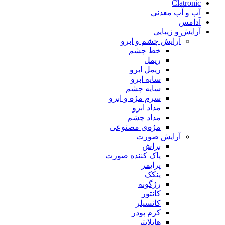
Clatronic
آب و آب معدنی
آدامس
آرایش و زیبایی
آرایش چشم و ابرو
خط چشم
ریمل
ریمل ابرو
سایه ابرو
سایه چشم
سرم مژه و ابرو
مداد ابرو
مداد چشم
مژه‌‌ی مصنوعی
آرایش صورت
براش
پاک کننده صورت
پرایمر
پنکک
رژگونه
کانتور
کانسیلر
کرم پودر
هایلایتر