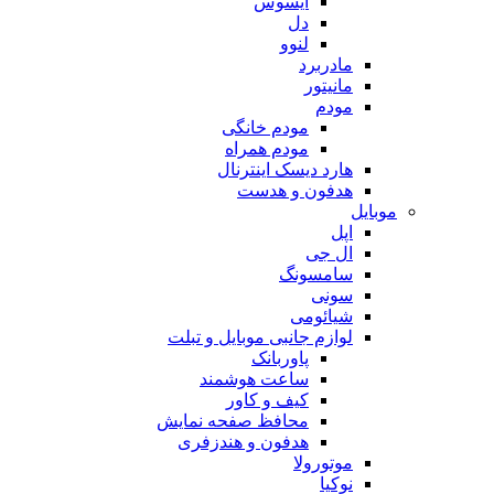
ایسوس
دل
لنوو
مادربرد
مانیتور
مودم
مودم خانگی
مودم همراه
هارد دیسک اینترنال
هدفون و هدست
موبایل
اپل
ال جی
سامسونگ
سونی
شیائومی
لوازم جانبی موبایل و تبلت
پاوربانک
ساعت هوشمند
کیف و کاور
محافظ صفحه نمایش
هدفون و هندزفری
موتورولا
نوکیا