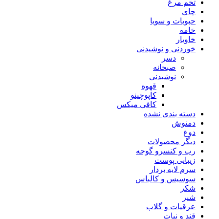
تخم مرغ
چای
حبوبات و سویا
خامه
خاویار
خوردنی و نوشیدنی
دسر
صبحانه
نوشیدنی
قهوه
کاپوچینو
کافی میکس
دسته بندی نشده
دمنوش
دوغ
دیگر محصولات
رب و کنسرو گوجه
زیبایی پوست
سرم لایه بردار
سوسیس و کالباس
شکر
شیر
عرقیات و گلاب
قند و نبات