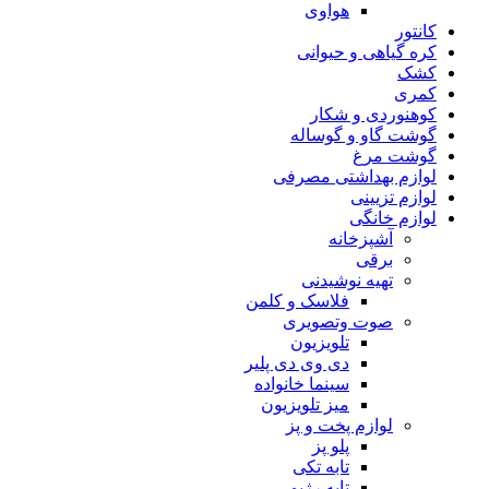
هواوی
کانتور
کره گیاهی و حیوانی
کشک
کمری
کوهنوردی و شکار
گوشت گاو و گوساله
گوشت مرغ
لوازم بهداشتی مصرفی
لوازم تزیینی
لوازم خانگی
آشپزخانه
برقی
تهیه نوشیدنی
فلاسک و کلمن
صوت وتصویری
تلویزیون
دی وی دی پلیر
سینما خانواده
میز تلویزیون
لوازم پخت و پز
پلو پز
تابه تکی
تابه رژیمی