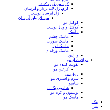
کرم مرطوب کننده
کرم، ژل لایه بردار و آبرسان
ژل آبرسان پوست
میسلار واتر آبرسان
کوکتل مو
کوکتل‌ و ویال پوست
ماسک
ماسک چشم
ماسک صورت
ماسک لب
ماسک ورقه‌ای
وازلین
مراقبت از مو
تقویت کننده مو
کراتین مو
روغن مو
سرم و اسپری مو
شامپو
شامپو رنگ مو
لوسیون و کرم مو
ماسک مو
پنکه
پنیر