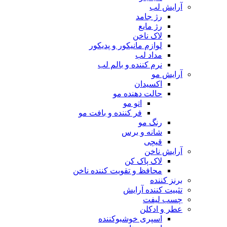
آرایش لب
رژ جامد
رژ مایع
لاک ناخن
لوازم مانیکور و پدیکور
مداد لب
نرم کننده و بالم لب
آرایش مو
اکسیدان
حالت دهنده مو
اتو مو
فر کننده و بافت مو
رنگ مو
شانه و برس
قیچی
آرایش ناخن
لاک پاک کن
محافظ و تقویت کننده ناخن
برنز کننده
تثبیت کننده آرایش
چسب لیفت
عطر و ادکلن
اسپری خوشبوکننده