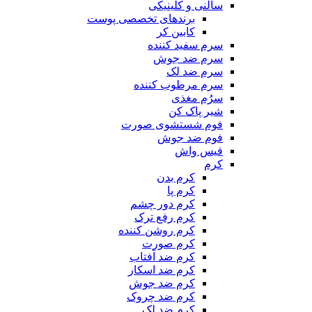
سالنی و کلینیکی
برندهای تخصصی پوست
کابین کر
سرم سفید کننده
سرم ضد جوش
سرم ضد لک
سرم مرطوب کننده
سرُم مغذی
شیر پاک کن
فوم شستشوی صورت
فوم ضد جوش
فیس واش
کرم
کرم بدن
کرم پا
کرم دور چشم
کرم رفع ترک
کرم روشن کننده
کرم صورت
کرم ضد آفتاب
کرم ضد اسکار
کرم ضد جوش
کرم ضد چروک
کرم ضد لک