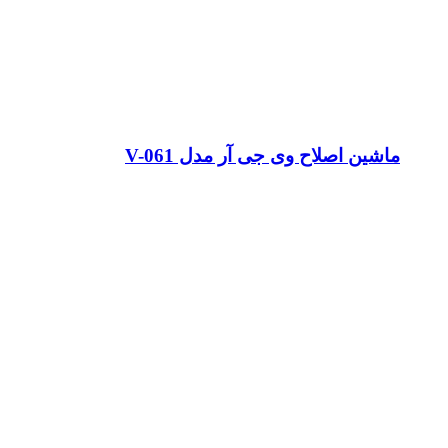
ماشین اصلاح وی جی آر مدل V-061