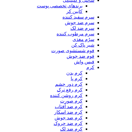
سالنی و کلینیکی
برندهای تخصصی پوست
کابین کر
سرم سفید کننده
سرم ضد جوش
سرم ضد لک
سرم مرطوب کننده
سرُم مغذی
شیر پاک کن
فوم شستشوی صورت
فوم ضد جوش
فیس واش
کرم
کرم بدن
کرم پا
کرم دور چشم
کرم رفع ترک
کرم روشن کننده
کرم صورت
کرم ضد آفتاب
کرم ضد اسکار
کرم ضد جوش
کرم ضد چروک
کرم ضد لک