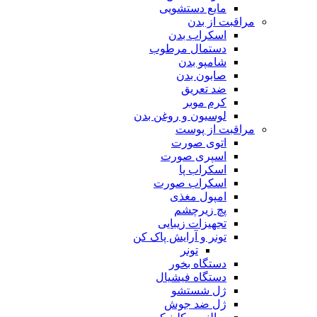
مایع دستشویی
مراقبت از بدن
اسکراب بدن
دستمال مرطوب
شامپو بدن
صابون بدن
ضد تعریق
کرم موبر
لوسیون و روغن بدن
مراقبت از پوست
اتوی صورت
اسپری صورت
اسکراب پا
اسکراب صورت
امپول مغذی
پچ زیرچشم
تجهیزات زیبایی
تونر و آرایش پاک کن
تونر
دستگاه بخور
دستگاه فیشیال
ژل شستشو
ژل ضد جوش