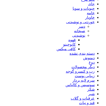
چای
حبوبات و سویا
خامه
خاویار
خوردنی و نوشیدنی
دسر
صبحانه
نوشیدنی
قهوه
کاپوچینو
کافی میکس
دسته بندی نشده
دمنوش
دوغ
دیگر محصولات
رب و کنسرو گوجه
زیبایی پوست
سرم لایه بردار
سوسیس و کالباس
شکر
شیر
عرقیات و گلاب
قند و نبات