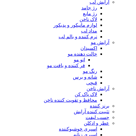
آرایش لب
رژ جامد
رژ مایع
لاک ناخن
لوازم مانیکور و پدیکور
مداد لب
نرم کننده و بالم لب
آرایش مو
اکسیدان
حالت دهنده مو
اتو مو
فر کننده و بافت مو
رنگ مو
شانه و برس
قیچی
آرایش ناخن
لاک پاک کن
محافظ و تقویت کننده ناخن
برنز کننده
تثبیت کننده آرایش
چسب لیفت
عطر و ادکلن
اسپری خوشبوکننده
اسپری زنانه