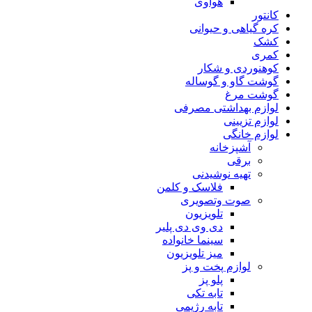
هواوی
کانتور
کره گیاهی و حیوانی
کشک
کمری
کوهنوردی و شکار
گوشت گاو و گوساله
گوشت مرغ
لوازم بهداشتی مصرفی
لوازم تزیینی
لوازم خانگی
آشپزخانه
برقی
تهیه نوشیدنی
فلاسک و کلمن
صوت وتصویری
تلویزیون
دی وی دی پلیر
سینما خانواده
میز تلویزیون
لوازم پخت و پز
پلو پز
تابه تکی
تابه رژیمی