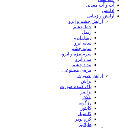
آب و آب معدنی
آدامس
آرایش و زیبایی
آرایش چشم و ابرو
خط چشم
ریمل
ریمل ابرو
سایه ابرو
سایه چشم
سرم مژه و ابرو
مداد ابرو
مداد چشم
مژه‌‌ی مصنوعی
آرایش صورت
براش
پاک کننده صورت
پرایمر
پنکک
رژگونه
کانتور
کانسیلر
کرم پودر
هایلایتر