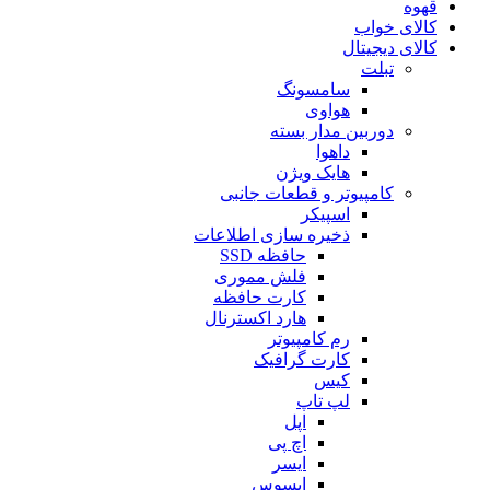
قهوه
کالای خواب
کالای دیجیتال
تبلت
سامسونگ
هواوی
دوربین مدار بسته
داهوا
هایک ویژن
کامپیوتر و قطعات جانبی
اسپیکر
ذخیره سازی اطلاعات
حافظه SSD
فلش مموری
کارت حافظه
هارد اکسترنال
رم کامپیوتر
کارت گرافیک
کیس
لپ تاپ
اپل
اچ پی
ایسر
ایسوس