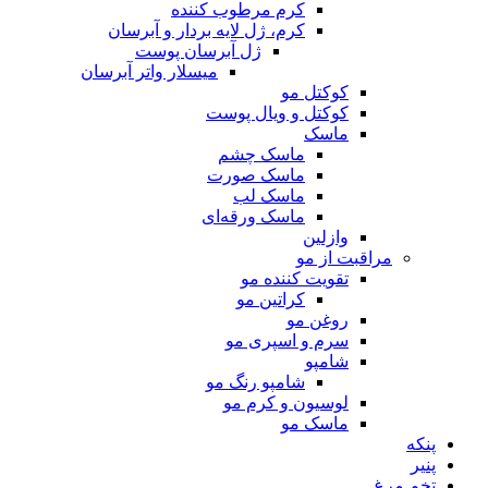
کرم مرطوب کننده
کرم، ژل لایه بردار و آبرسان
ژل آبرسان پوست
میسلار واتر آبرسان
کوکتل مو
کوکتل‌ و ویال پوست
ماسک
ماسک چشم
ماسک صورت
ماسک لب
ماسک ورقه‌ای
وازلین
مراقبت از مو
تقویت کننده مو
کراتین مو
روغن مو
سرم و اسپری مو
شامپو
شامپو رنگ مو
لوسیون و کرم مو
ماسک مو
پنکه
پنیر
تخم مرغ