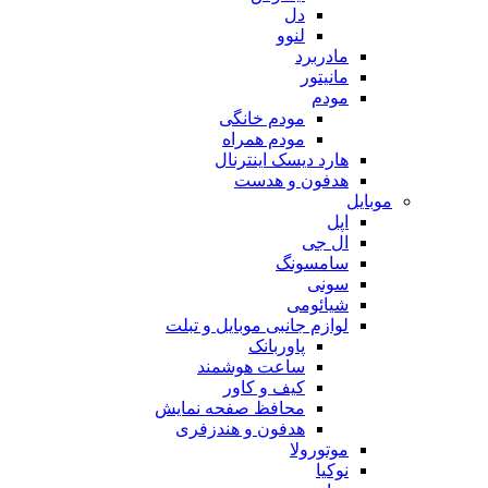
دل
لنوو
مادربرد
مانیتور
مودم
مودم خانگی
مودم همراه
هارد دیسک اینترنال
هدفون و هدست
موبایل
اپل
ال جی
سامسونگ
سونی
شیائومی
لوازم جانبی موبایل و تبلت
پاوربانک
ساعت هوشمند
کیف و کاور
محافظ صفحه نمایش
هدفون و هندزفری
موتورولا
نوکیا