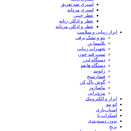
اسپری ضد تعریق
اسپری مردانه
عطر جیبی
عطر و ادکلن زنانه
عطر و ادکلن مردانه
ابزار زیبایی و سلامت
پتو و تشک برقی
پلاسما پن
تجهیزات زیبایی
تست قند خون
دستگاه لیزر
دستگاه هایفو
زانوبند
فشارسنج
گوش پاک کن
ماساژور
مزوتراپی
ابزار و الکترونیک
اتو مو
اسباب‌بازی
اسکراب پا
بدون دسته‌بندی
برنج