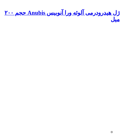
ژل هیدرودرمی آلوئه ورا آنوبیس Anubis حجم ۲۰۰
میل