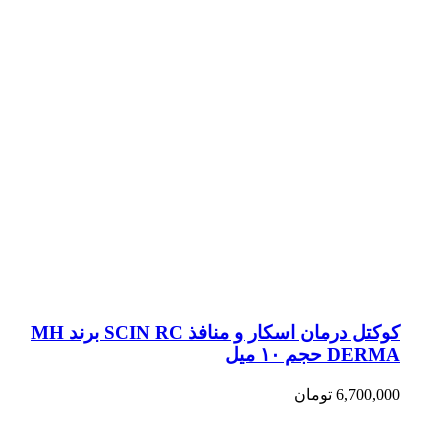
کوکتل درمان اسکار و منافذ SCIN RC برند MH
DERMA حجم ۱۰ میل
6,700,000
تومان