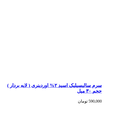
سرم سالیسیلیک اسید ۲% اوردینری ( لایه بردار )
حجم ۳۰ میل
590,000
تومان