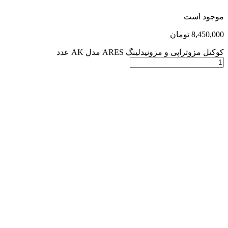
موجود است
8,450,000
تومان
کوکتل مزوتراپی و مزونیدلینگ ARES مدل AK عدد