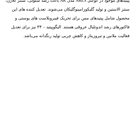
پپتیدهای موجود در کوکتل ARES مدل AK باعث رشد سلولی، سنتز کلاژن،
سنتز الاستین و تولید گلیکوزامینوگلیکان می‌شوند. تعدیل کننده های این
محصول شامل پپتیدهای مس برای تحریک فیبروبلاست های پوستی و
فاکتورهای رشد اندوتلیال عروقی هستند. الیگوپپتید – ۳۴ نیز برای تعدیل
فعالیت ملانین و تیروزیناز و کاهش چربی تولید رنگدانه می‌باشد.