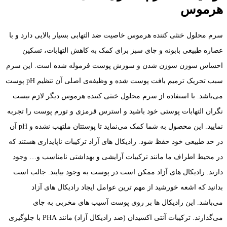
هرموس
سرم محلول خنثی کننده هرموس خاصیت ضد التهابی بسیار بالایی دارد و با
عصاره طبیعی بابونه و چای سبز برای کمک به کاهش التهابات، تسکین
احساس سوزن سوزن شدن و سوزش پوست فرموله شده است. این سرم
سبب تحریک ترمیم بافت پوست شده و وظیفه‌ی اصلی آن تنظیم pH پوست
می‌باشد. با استفاده از سرم محلول خنثی کننده هرموس دیگر لازم نیست
نگران التهابات پوستی خود باشید و استرس قرمزی و تورم پوست را تجربه
نمایید. این محصول به شما کمک می‌نماید تا پوستتان ملتهب نشده و pH آن
در حد طبیعی خود حفظ شود. رادیکال های آزاد ترکیبات ناپایداری هستند که
در محیط اطراف ما مانند ترکیبات آرایشی و بهداشتی نامناسب و… وجود
دارند. رادیکال های آزاد ممکن است در پوست به وجود بیایند. جالب است
بدانید که اشعه خورشید از مهم ترین عوامل ایجاد رادیکال های آزاد
می‌باشد. این رادیکال ها بر روی پوست آسیب های مخربی به جای
می‌گذ‌ارند. ترکیبات آنتی اکسیدان (ضد رادیکال آزاد) مانند PHA با جلوگیری