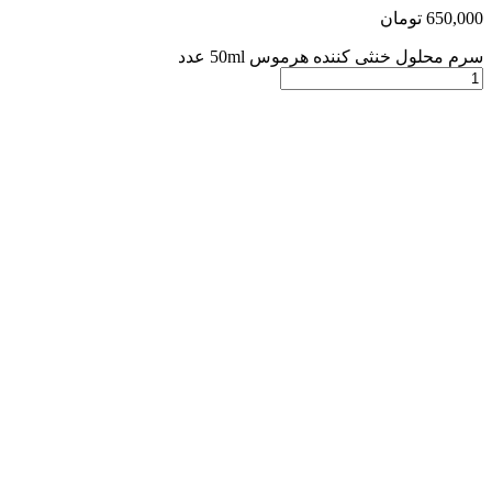
650,000
تومان
سرم محلول خنثی کننده هرموس 50ml عدد