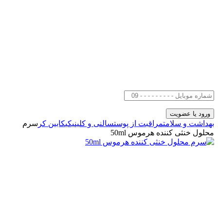
بهداشت و سلامت
مراقبت از پوست
سالنی و کلینیکی
کابین کر
سرم
محلول خنثی کننده هرموس 50ml