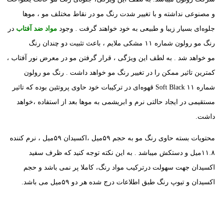
و مصنوعی نداشته و با تغییر شدت رنگ مو در نقاط مختلف مو ، موها
جلوه‌ای بسیار زیبا و طبیعی به خود خواهند گرفت . وجود
مواد ضد آفتاب
در
رنگ مو رولون شماره ۱۱ مشکی ملایم ، باعث تثبیت دو چندان رنگ
مو خواهد شد . به لطف این ویژگی ، قرار گرفتن مو در معرض نور آفتاب ،
کمترین تاثیر ممکن را در تغییر رنگ مو خواهد داشت . رنگ مو رولون
شماره ۱۱ Soft Black قهوه‌ای در ترکیبات خود حاوی پروتئین بوده که تاثیر
مستقیمی در ایجاد حالتی نرم و ابریشمی به موها بعد از استفاده ،خواهد
داشت.
محتویات بسته حاوی رنگ مو به حجم ۵۹میل ،اکسیدان ۵۹میل ، نرم کننده
۱۱.۸میل و دستکش میباشد . به این نکته توجه کنید که ظرف سفید
اکسیدان جهت سهولت درترکیب مواد رنگ، کاملا پر نمی باشد و حجم
اکسیدان و تیوپ رنگ طبق اطلاعات درج شده هر دو ۵۹میل می باشد.