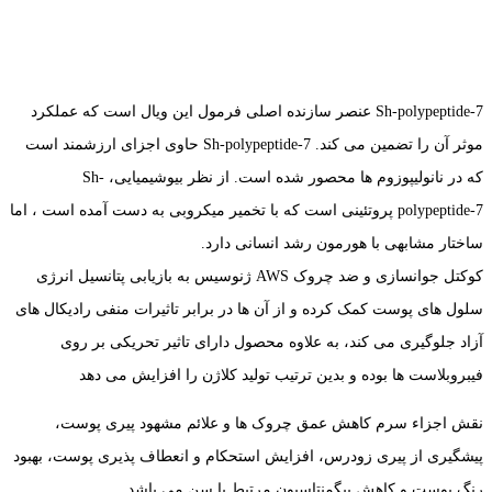
Sh-polypeptide-7 عنصر سازنده اصلی فرمول این ویال است که عملکرد
موثر آن را تضمین می کند. Sh-polypeptide-7 حاوی اجزای ارزشمند است
که در نانولیپوزوم ها محصور شده است. از نظر بیوشیمیایی، Sh-
polypeptide-7 پروتئینی است که با تخمیر میکروبی به دست آمده است ، اما
ساختار مشابهی با هورمون رشد انسانی دارد.
کوکتل جوانسازی و ضد چروک AWS ژنوسیس به بازیابی پتانسیل انرژی
سلول های پوست کمک کرده و از آن ها در برابر تاثیرات منفی رادیکال های
آزاد جلوگیری می کند، به علاوه محصول دارای تاثیر تحریکی بر روی
فیبروبلاست ها بوده و بدین ترتیب تولید کلاژن را افزایش می دهد
نقش اجزاء سرم کاهش عمق چروک ها و علائم مشهود پیری پوست،
پیشگیری از پیری زودرس، افزایش استحکام و انعطاف پذیری پوست، بهبود
رنگ پوست و کاهش پیگمنتاسیون مرتبط با سن می باشد.