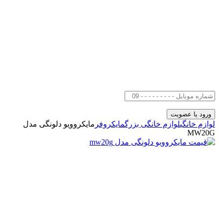
لوازم خانگی
لوازم خانگی بزرگ
مایکروفر
مایکروویو دلونگی مدل
MW20G