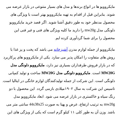
مایکروویو ها در انواع برندها و مدل های بسیار متنوعی در بازار عرضه می
شوند. بنابراین قبل از اقدام به تهیه مایکروویو بهتر است با ویژگی های
محصول مدنظر خود به طور دقیق آشنا شوید. اگر قصد خرید مایکروویو
دلونگی مدل mw20g را دارید ما کلیه ویژگی های فنی و غیر فنی این
محصول را برای شما گردآوری کرده ایم.
مایکروویو از جمله لوازم مدرن
آشپزخانه
می باشد که پخت و پز غذا با
روش های متفاوت را امکان پذیر می سازد. یکی از مایکروویو های پرکاربرد
که در بازار فروش طرفداران بسیاری نیز دارد،
مایکروویو دلونگی مدل
MW20G
است.
مایکروویو دلونگی مدل MW20G
ساخت و تولید کمپانی
دلونگی است. این شرکت از جمله تولیدکنندگان لوازم خانگی در ایتالیا است.
تاسیس این شرکت به سال ۱۹۰۲میلادی بازمی گردد. این محصول با دو
رنگ سیاه و خاکستری در بازار عرضه می شود. ابعاد مایکروویو مدل
mw20g به ترتیب ارتفاع، عرض و پهنا به صورت 44x38x25 سانتی متر می
باشد. وزن آن به طور کلی ۱۱ کیلو گرم است که یکی از ویژگی های این