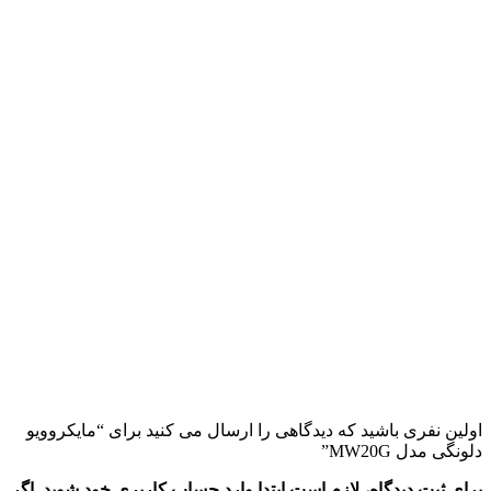
اولین نفری باشید که دیدگاهی را ارسال می کنید برای “مایکروویو
دلونگی مدل MW20G”
برای ثبت دیدگاه، لازم است ابتدا وارد حساب کاربری خود شوید. اگر