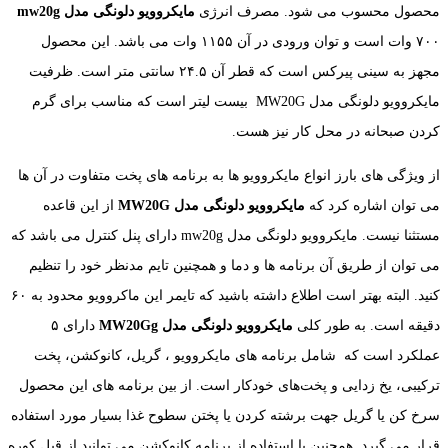
محصول محسوب می شود. مصرف انرژی
مایکروویو دلونگی مدل mw20g
۷۰۰ وات است و توان ورودی در آن ۱۱۵۵ وات می باشد. این محصول
مجهز به سینی پیرکس است که قطر آن ۲۴.۵ سانتی متر است. ظرفیت
مایکروویو دلونگی مدل MW20G بیست لیتر است که مناسب برای گرم
کردن صبحانه در محل کار نیز هست.
از ویژگی های بارز انواع مایکروویو ها به برنامه های پخت متفاوت در آن ها
می توان اشاره کرد که
مایکروویو دلونگی مدل MW20G
از این قاعده
مستثنا نیست. مایکروویو دلونگی مدل mw20g دارای پنل کنترل می باشد که
می توان از طریق آن برنامه ها و دما و همچنین تایم مدنظر خود را تنظیم
کنید. البته بهتر است اطلاع داشته باشید که تایمر این ماکروویو محدود به ۶۰
دقیقه است. به طور کلی
مایکروویو دلونگی مدل MW20G
g
دارای ۵
عملکرد است که شامل برنامه های مایکروویو ، گریل، کانوکشن، پخت
ترکیبی، یخ زدایی و پخت‌های خودکار است. از بین برنامه های این محصول
سرخ کن یا گریل جهت برشته کردن یا پختن سطوح غذا بسیار مورد استفاده
قرار می گیرد. همچنین با استفاده از برنامه کانوکشن می توانید از قبل کوره