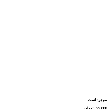
موجود است
599,000
تومان