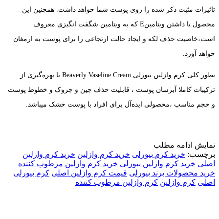
تاثیرات مثبت ذکر شده را روی پوست شما خواهد داشت. همچنین این
محصول با داشتن ویتامینE که به ویتامین شگفت انگیزی معروف
است،خاصیت حذف لکه و ایجاد حالت ارتجاعی را برای پوست به ارمغان
خواهد آورد.
بطور کلی کرم وازلین بیورلی Beaverly Vaseline Cream با بهره‌گیری از
ترکیبات کاملا آبرسان پوست ، قابلیت حذف چین و چروک و خطوط پوست
و حجم مناسب ،محصولی ایده‌آل برای افراد با پوست خشک میباشد.
نمایش
ادامه مطلب
برچسب:
خرید کرم بیورلی
خرید کرم وازلین
خرید کرم وازلین
اصلی
خرید کرم وازلین بیورلی
خرید کرم وازلین مرطوب کننده
خرید محصولات برند بیورلی
قیمت کرم وازلین اصلی
کرم بیورلی
اصلی
کرم وازلین
کرم وازلین مرطوب کننده