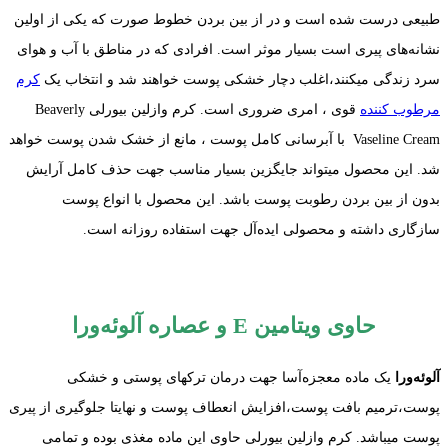
طبیعی درست شده است و در از بین بردن خطوط صورت که یکی از اولین
نشانه‌های پیری است بسیار موثر است. افرادی که در مناطق با آب و هوای
سرد زندگی میکنند،اغلب دچار خشکی پوست خواهند شد و انتخاب یک
کرم
مرطوب کننده
قوی ، امری ضروری است. کرم وازلین بیورلی Beaverly
Vaseline Cream با آبرسانی کامل پوست ، مانع از خشک شدن پوست خواهد
شد. این محصول میتواند جایگزین بسیار مناسب جهت حذف کامل آرایش
بدون از بین بردن رطوبت پوست باشد. این محصول با انواع پوست
سازگاری داشته و محصولی ایده‌آل جهت استفاده روزانه است.
حاوی ویتامین E و عصاره آلوئه‌ورا
آلوئه‌ورا
یک ماده معجزه‌آسا جهت درمان ترکهای پوستی و خشکی
پوست،ترمیم بافت پوست،افزایش انعطاف پوست و نهایتا جلوگیری از پیری
پوست میباشد. کرم وازلین بیورلی حاوی این ماده مغذی بوده و تمامی