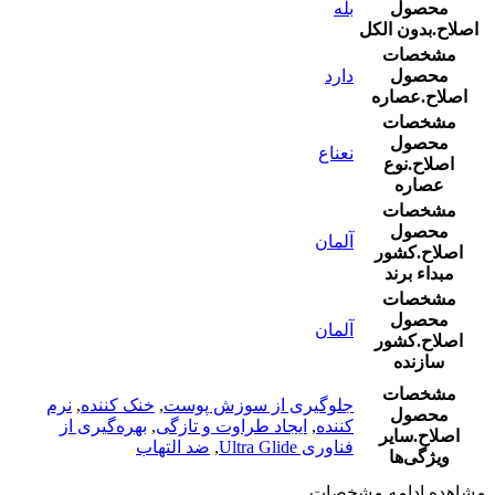
محصول
بله
اصلاح.بدون الکل
مشخصات
محصول
دارد
اصلاح.عصاره
مشخصات
محصول
نعناع
اصلاح.نوع
عصاره
مشخصات
محصول
آلمان
اصلاح.کشور
مبداء برند
مشخصات
محصول
آلمان
اصلاح.کشور
سازنده
مشخصات
جلوگیری از سوزش پوست
,
خنک کننده
,
نرم
محصول
کننده
,
ایجاد طراوت و تازگی
,
بهره‌گیری از
اصلاح.سایر
فناوری Ultra Glide
,
ضد التهاب
ویژگی‌ها
مشاهده ادامه مشخصات