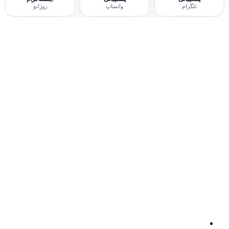
تلگرام
واتساپ
روژانو