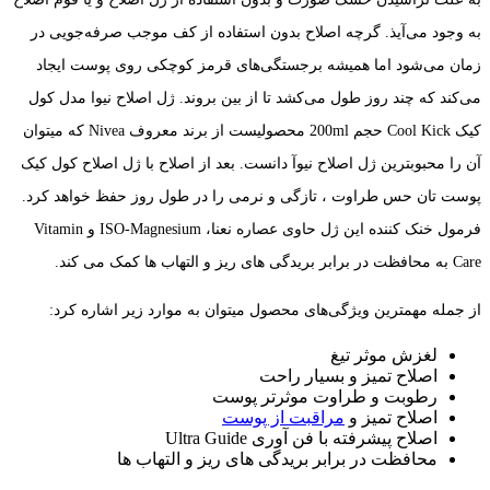
به وجود می‌آیذ. گرچه اصلاح بدون استفاده از کف موجب صرفه­‌جویی در
زمان می‌شود اما همیشه برجستگی‌های قرمز کوچکی روی پوست ایجاد
می‌کند که چند روز طول می‌کشد تا از بین بروند. ژل اصلاح نیوا مدل کول
کیک Cool Kick حجم 200ml محصولیست از برند معروف Nivea که میتوان
آن را محبوبترین ژل اصلاح نیوآ دانست. بعد از اصلاح با ژل اصلاح کول کیک
پوست تان حس طراوت ، تازگی و نرمی را در طول روز حفظ خواهد کرد.
فرمول خنک کننده این ژل حاوی عصاره نعنا، ISO-Magnesium و Vitamin
Care به محافظت در برابر بریدگی های ریز و التهاب ها کمک می کند.
از جمله مهمترین ویژگی‌های محصول میتوان به موارد زیر اشاره کرد:
لغزش موثر تیغ
اصلاح تمیز و بسیار راحت
رطوبت و طراوت موثرتر پوست
اصلاح تمیز و
مراقبت از پوست
اصلاح پیشرفته با فن آوری Ultra Guide
محافظت در برابر بریدگی های ریز و التهاب ها