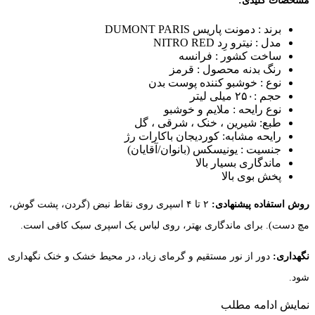
مشخصات کلیدی:
برند : دمونت پاریس DUMONT PARIS
مدل : نیترو رِد NITRO RED
ساخت کشور : فرانسه
رنگ بدنه محصول : قرمز
نوع : خوشبو کننده پوست بدن
حجم :۲۵۰ میلی لیتر
نوع رایحه : ملایم و خوشبو
طبع: شیرین ، خنک ، شرقی ، گل
رایحه مشابه: کوردیجان باکارات رژ
جنسیت : یونیسکس (بانوان/آقایان)
ماندگاری بسیار بالا
پخش بوی بالا
روش استفاده پیشنهادی:
۲ تا ۴ اسپری روی نقاط نبض (گردن، پشت گوش،
مچ دست). برای ماندگاری بهتر، روی لباس یک اسپری سبک کافی است.
نگهداری:
دور از نور مستقیم و گرمای زیاد، در محیط خشک و خنک نگهداری
شود.
نمایش
ادامه مطلب