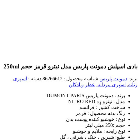
بادی اسپلش دمونت پاریس مدل نیترو قرمز حجم 250ml
برند:
دمونت پاریس
شناسه محصول :
86266612
دسته :
اسپری
زنانه
,
اسپری مردانه
,
عطر و ادکلن
برند : دمونت پاریس DUMONT PARIS
مدل : نیترو رِد NITRO RED
ساخت کشور : فرانسه
رنگ بدنه محصول : قرمز
نوع : خوشبو کننده پوست بدن
حجم :250 میلی لیتر
نوع رایحه : ملایم و خوشبو
طبع: شیرین ، خنک ، شرقی ، گل