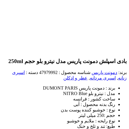
بادی اسپلش دمونت پاریس مدل نیترو بلو حجم 250ml
برند:
دمونت پاریس
شناسه محصول :
47979992
دسته :
اسپری
زنانه
,
اسپری مردانه
,
عطر و ادکلن
برند : دمونت پاریس DUMONT PARIS
مدل : نیترو بلو NITRO Blue
ساخت کشور : فرانسه
رنگ بدنه محصول : آبی
نوع : خوشبو کننده پوست بدن
حجم :250 میلی لیتر
نوع رایحه : ملایم و خوشبو
طبع: تند و تلخ و خنک