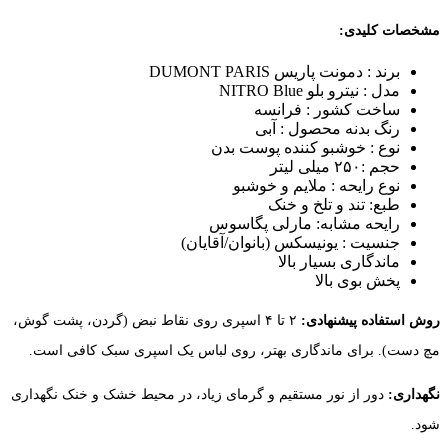
مشخصات کلیدی:
برند : دمونت پاریس DUMONT PARIS
مدل : نیترو بلو NITRO Blue
ساخت کشور : فرانسه
رنگ بدنه محصول : آبی
نوع : خوشبو کننده پوست بدن
حجم :۲۵۰ میلی لیتر
نوع رایحه : ملایم و خوشبو
طبع: تند و تلخ و خنک
رایحه مشابه: مارلی پگاسوس
جنسیت : یونیسکس (بانوان/آقایان)
ماندگاری بسیار بالا
پخش بوی بالا
روش استفاده پیشنهادی:
۲ تا ۴ اسپری روی نقاط نبض (گردن، پشت گوش،
مچ دست). برای ماندگاری بهتر، روی لباس یک اسپری سبک کافی است.
نگهداری:
دور از نور مستقیم و گرمای زیاد، در محیط خشک و خنک نگهداری
شود.