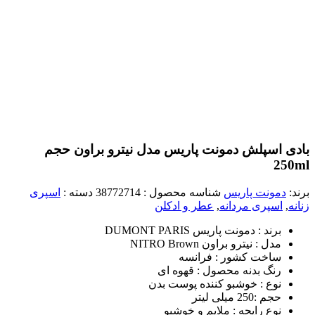
بادی اسپلش دمونت پاریس مدل نیترو براون حجم
250ml
برند:
دمونت پاریس
شناسه محصول :
38772714
دسته :
اسپری
زنانه
,
اسپری مردانه
,
عطر و ادکلن
برند : دمونت پاریس DUMONT PARIS
مدل : نیترو براون NITRO Brown
ساخت کشور : فرانسه
رنگ بدنه محصول : قهوه ای
نوع : خوشبو کننده پوست بدن
حجم :250 میلی لیتر
نوع رایحه : ملایم و خوشبو