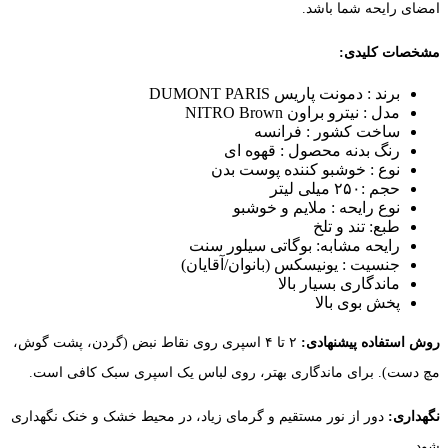
امضای رایحه شما باشد.
مشخصات کلیدی:
برند : دمونت پاریس DUMONT PARIS
مدل : نیترو براون NITRO Brown
ساخت کشور : فرانسه
رنگ بدنه محصول : قهوه ای
نوع : خوشبو کننده پوست بدن
حجم :۲۵۰ میلی لیتر
نوع رایحه : ملایم و خوشبو
طبع: تند و تلخ
رایحه مشابه: بوگاتی سیلور سنت
جنسیت : یونیسکس (بانوان/آقایان)
ماندگاری بسیار بالا
پخش بوی بالا
روش استفاده پیشنهادی:
۲ تا ۴ اسپری روی نقاط نبض (گردن، پشت گوش،
مچ دست). برای ماندگاری بهتر، روی لباس یک اسپری سبک کافی است.
نگهداری:
دور از نور مستقیم و گرمای زیاد، در محیط خشک و خنک نگهداری
شود.