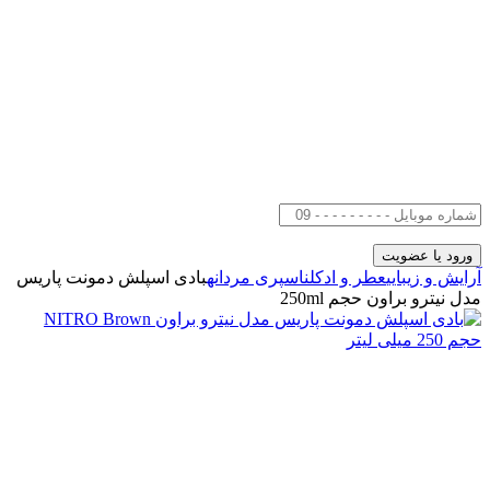
آرایش و زیبایی
عطر و ادکلن
اسپری مردانه
بادی اسپلش دمونت پاریس
مدل نیترو براون حجم 250ml