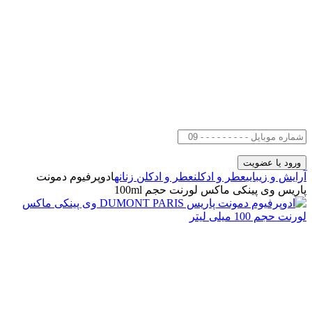
آرایش و زیبایی
عطر و ادکلن
عطر و ادکلن زنانه
ادوپرفیوم دمونت
پاریس وی پینکی ماکس لورنت حجم 100ml