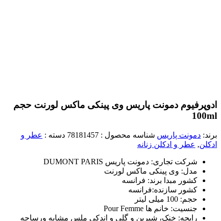
ادوپرفیوم دمونت پاریس وی پینکی ماکس لورنت حجم
100ml
برند:
دمونت پاریس
شناسه محصول :
78181457
دسته :
عطر و
ادکلن
,
عطر و ادکلن زنانه
شرکت تجاری: دمونت پاریس DUMONT PARIS
مدل: وی پینکی ماکس لورنت
کشور مبدا برند: فرانسه
کشور سازنده:فرانسه
حجم: 100 میلی لیتر
جنسیت: خانم ها Pour Femme
رایحه: خنک، شیرین و گلی و اندکی ملس مشابه ورساچه