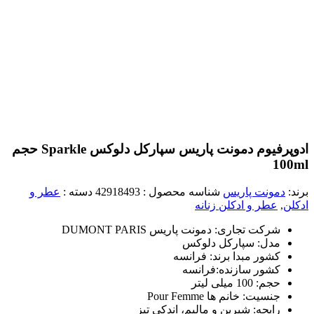
ادوپرفیوم دمونت پاریس سپارکل دلوکس Sparkle حجم
100ml
برند:
دمونت پاریس
شناسه محصول :
42918493
دسته :
عطر و
ادکلن
,
عطر و ادکلن زنانه
شرکت تجاری: دمونت پاریس DUMONT PARIS
مدل: سپارکل دلوکس
کشور مبدا برند: فرانسه
کشور سازنده:فرانسه
حجم: 100 میلی لیتر
جنسیت: خانم ها Pour Femme
رایحه: شیرین و مالیم، اندکی تیز