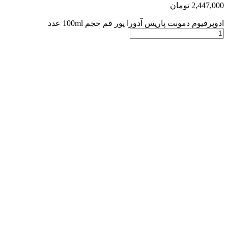
2,447,000
تومان
ادوپرفیوم دمونت پاریس آدورا پور فم حجم 100ml عدد