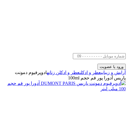
آرایش و زیبایی
عطر و ادکلن
عطر و ادکلن زنانه
ادوپرفیوم دمونت
پاریس آدورا پور فم حجم 100ml