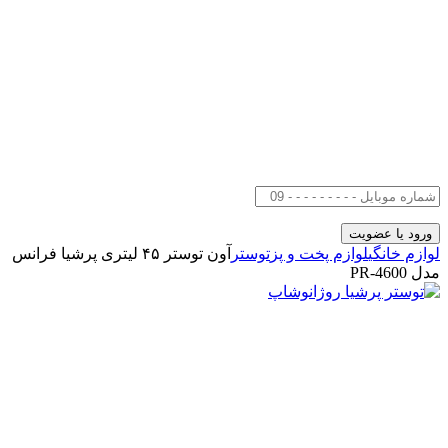
لوازم خانگی
لوازم پخت و پز
توستر
آون توستر ۴۵ لیتری پرشیا فرانس
مدل PR-4600