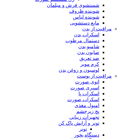
شستشوی فرش و مبلمان
شوینده ظروف
شوینده لباس
مایع دستشویی
مراقبت از بدن
اسکراب بدن
دستمال مرطوب
شامپو بدن
صابون بدن
ضد تعریق
کرم موبر
لوسیون و روغن بدن
مراقبت از پوست
اتوی صورت
اسپری صورت
اسکراب پا
اسکراب صورت
امپول مغذی
پچ زیرچشم
تجهیزات زیبایی
تونر و آرایش پاک کن
تونر
دستگاه بخور