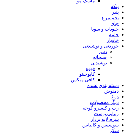
ماسک مو
پنکه
پنیر
تخم مرغ
چای
حبوبات و سویا
خامه
خاویار
خوردنی و نوشیدنی
دسر
صبحانه
نوشیدنی
قهوه
کاپوچینو
کافی میکس
دسته بندی نشده
دمنوش
دوغ
دیگر محصولات
رب و کنسرو گوجه
زیبایی پوست
سرم لایه بردار
سوسیس و کالباس
شکر