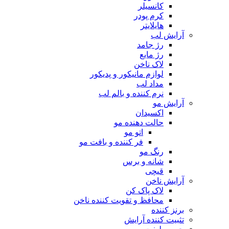
کانسیلر
کرم پودر
هایلایتر
آرایش لب
رژ جامد
رژ مایع
لاک ناخن
لوازم مانیکور و پدیکور
مداد لب
نرم کننده و بالم لب
آرایش مو
اکسیدان
حالت دهنده مو
اتو مو
فر کننده و بافت مو
رنگ مو
شانه و برس
قیچی
آرایش ناخن
لاک پاک کن
محافظ و تقویت کننده ناخن
برنز کننده
تثبیت کننده آرایش