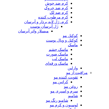
کرم ضد جوش
کرم ضد چروک
کرم ضد لک
کرم مرطوب کننده
کرم، ژل لایه بردار و آبرسان
ژل آبرسان پوست
میسلار واتر آبرسان
کوکتل مو
کوکتل‌ و ویال پوست
ماسک
ماسک چشم
ماسک صورت
ماسک لب
ماسک ورقه‌ای
وازلین
مراقبت از مو
تقویت کننده مو
کراتین مو
روغن مو
سرم و اسپری مو
شامپو
شامپو رنگ مو
لوسیون و کرم مو