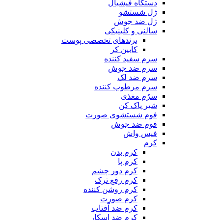
دستگاه فیشیال
ژل شستشو
ژل ضد جوش
سالنی و کلینیکی
برندهای تخصصی پوست
کابین کر
سرم سفید کننده
سرم ضد جوش
سرم ضد لک
سرم مرطوب کننده
سرُم مغذی
شیر پاک کن
فوم شستشوی صورت
فوم ضد جوش
فیس واش
کرم
کرم بدن
کرم پا
کرم دور چشم
کرم رفع ترک
کرم روشن کننده
کرم صورت
کرم ضد آفتاب
کرم ضد اسکار