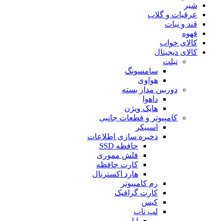
شیر
عرقیات و گلاب
قند و نبات
قهوه
کالای خواب
کالای دیجیتال
تبلت
سامسونگ
هواوی
دوربین مدار بسته
داهوا
هایک ویژن
کامپیوتر و قطعات جانبی
اسپیکر
ذخیره سازی اطلاعات
حافظه SSD
فلش مموری
کارت حافظه
هارد اکسترنال
رم کامپیوتر
کارت گرافیک
کیس
لپ تاپ
اپل