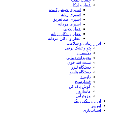
چسب لیفت
عطر و ادکلن
اسپری خوشبوکننده
اسپری زنانه
اسپری ضد تعریق
اسپری مردانه
عطر جیبی
عطر و ادکلن زنانه
عطر و ادکلن مردانه
ابزار زیبایی و سلامت
پتو و تشک برقی
پلاسما پن
تجهیزات زیبایی
تست قند خون
دستگاه لیزر
دستگاه هایفو
زانوبند
فشارسنج
گوش پاک کن
ماساژور
مزوتراپی
ابزار و الکترونیک
اتو مو
اسباب‌بازی