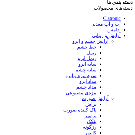
دسته بندی ها
دسته‌های محصولات
Clatronic
آب و آب معدنی
آدامس
آرایش و زیبایی
آرایش چشم و ابرو
خط چشم
ریمل
ریمل ابرو
سایه ابرو
سایه چشم
سرم مژه و ابرو
مداد ابرو
مداد چشم
مژه‌‌ی مصنوعی
آرایش صورت
براش
پاک کننده صورت
پرایمر
پنکک
رژگونه
کانتور