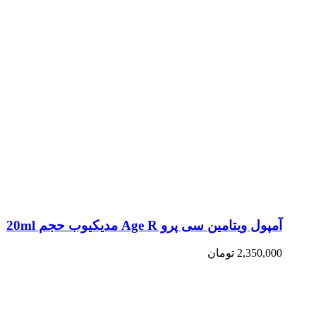
آمپول ویتامین سی پرو Age R مدیکیوب حجم 20ml
2,350,000
تومان