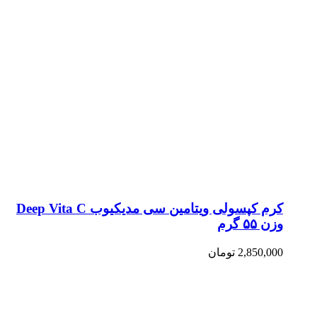
کرم کپسولی ویتامین سی مدیکیوب Deep Vita C
وزن ۵۵ گرم
2,850,000
تومان