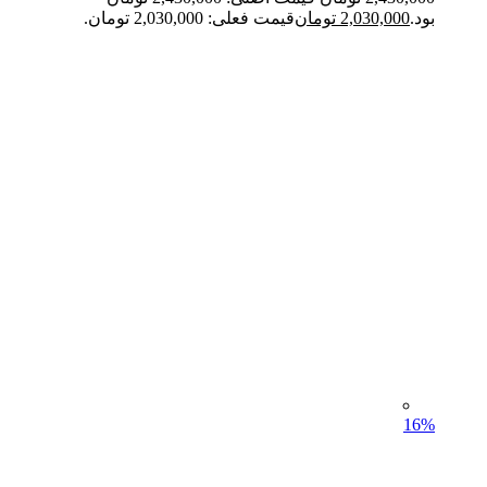
بود.
2,030,000
تومان
قیمت فعلی: 2,030,000 تومان.
16%