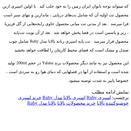
که میتواند توجه بانوان ایران زمین را به خود جلب کند . با اولین اسپری ازین
محصول نت اولیه آن که شامل نت‌های دریایی ، ماندارین و نتهای سبز است
فرا میرسد . بعد از مدتی نت میانی محصول حاوی رایحه‌هایی از گل فریزیا
، ریز و یاسمن است در فضا پخش خواهد شد . بعد از آن نوبت نت‌پایه
محصول فرار میرسد . نت پایه اسپری زنانه یالانا مدل Ruby شامل چوب
صندل و مشک است که فضای محیط کاریتان را لطافت خواهد بخشید
این محصول نیز به مانند دیگر محصولات برند Yalana در حجم 200ml تولید
شده است و استفاده از آنها در فصلهایی که دمای هوا رو به سردی است ،
خصوصا پاییز به شدت توصیه میشود.
نمایش
ادامه مطلب
برچسب:
اسپری Ruby
اسپری یالانا مدل Ruby
خرید اسپری
خوشبوکننده یالانا
خرید محصولات یالانا
یالانا مدل Ruby