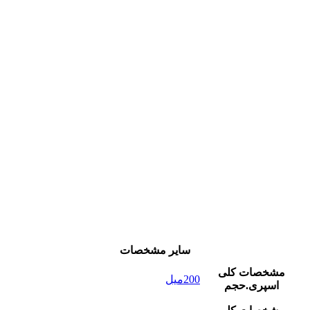
سایر مشخصات
مشخصات کلی
200میل
اسپری.حجم